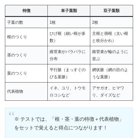
特徴
単子葉類
双子葉類
子葉の数
1枚
2枚
ひげ根（細い根が多
主根と側根（太い根
根のつくり
数）
と枝分かれ）
維管束がバラバラに
維管束が輪のように
茎のつくり
分布
並ぶ
平行脈（まっすぐの
網状脈（網の目のよ
葉のつくり
びる葉脈）
うな葉脈）
イネ、ユリ、トウモ
アサガオ、ヒマワ
代表植物
ロコシなど
リ、ダイズなど
※ テストでは、「根・茎・葉の特徴＋代表植物」
をセットで覚えると得点につながります！