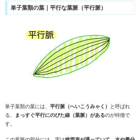
単子葉類の葉｜平行な葉脈（平行脈）
単子葉類の葉には、
平行脈（へいこうみゃく）
と呼ばれ
る、
まっすぐ平行にのびた線（葉脈）がある
のが特徴で
す。
この葉脈の部分には、実は
維管束が通っていて、水や養分