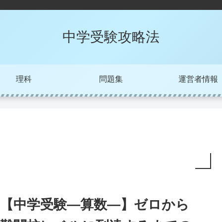
中学受験攻略法
理科
問題集
運営者情報
【中学受験―算数―】ゼロから